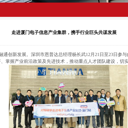
走进厦门电子信息产业集群，携手行业巨头共谋发展
融通创新
发展
。
深圳市恩普达
总经理杨长武
12月21日至23日
参与
杆、掌握
产业前沿政策及先进技术，推动重点人才
团队
建设，切