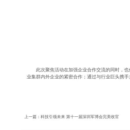
此次聚焦活动
在
加强企业合作
交流的同时
，
也
业集群内外企业的紧密合作
；
通过
与
行业巨头
携手
上一篇：科技引领未来 第十一届深圳军博会完美收官