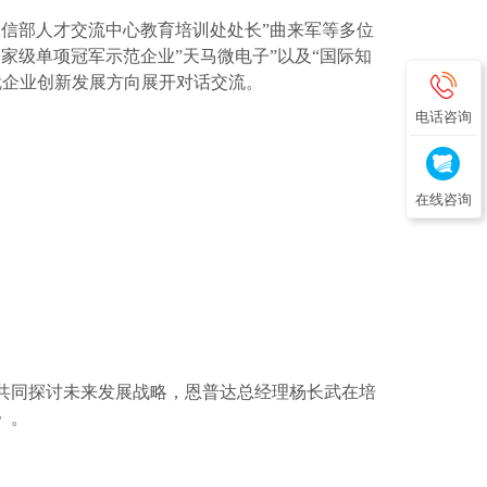
工信部人才交流中心教育培训处处长
”
曲来军
等多位
国家级单项冠军示范企业
”
天马微电子
”
以及
“
国际知
就企业
创新发展方向
展开对话交流
。
电话咨询
在线咨询
共同探讨未来发展战略
，
恩普达总经理杨长武
在培
》
。