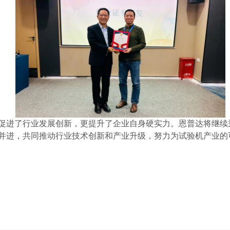
促进
了
行业
发展创新
，
更
提
升
了企业自身硬实力
。
恩普达
将
继续
并进，
共同推动
行业
技术创新和产业升级，努力为
试验机
产业的