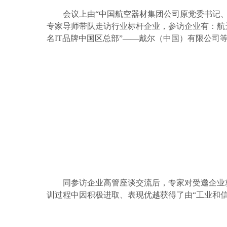
会议上由
“
中
国航空器材集团公司原党委书记
专家导师带队走访行业标杆企业，参访企业有：
航
名
IT品牌中国区总部
”
——
戴尔（中国）有限公司
同
参访企业高管座谈交流后，专家对受邀企业
训过程中
因
积极进取、表现优越获得了
由
“
工业和