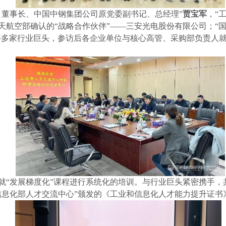
、董事长
、
中国中钢集团公司原党委副书记、
总经理
”
贾宝军
，
“
天航空部确认的
“战略合作伙伴”
——
三安光电股份有限
公司；
“
等多家行业巨头，
参访后各企业单位
与核心高管
、
采购部负责人
就
“发展梯度化”课程
进行
系统化的培训。
与行业巨头紧密携手，
信息化部人才交流中心
”
颁发的《工业和信息化人才能力提升证书