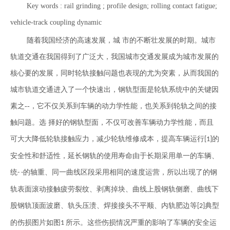
Key words : rail grinding ; profile design; rolling contact fatigue;
vehicle-track coupling dynamic
随着我国经济的高速发展，城 市的不断壮发展的时期。城市
轨道交通在我国得到了广泛大，我国城市交通发展成为城市发展的
核心要的发展，同时轮轨接触问题也表现的尤为突素，从而我国的
城市轨道交通进入了一个快速出，钢轨型面是轮轨系统中的关键因
素之--，它不仅关系到车辆的动力学性能，也关系到轮轨之间的接
触问题。选 择好的钢轨型面，不仅可改善车辆动力学性能，而且
可大大降低轮轨接触应力，减少轮轨维修成本，提高车辆运行
的
[1]
安全性和舒适性，延长钢轨的使用寿命由于长期采用单一的车辆、
统
的轴重、同一曲线区段采用相同的速度运营，所以出现了的钢
- -
轨表面滚动接触疲劳裂纹、剥离掉块、曲线上股钢轨侧磨、曲线下
股钢轨顶面波磨、轨头压溃、焊接接头不平顺、内轨肥边等
典型
[2]
的伤损图片如图
所示。这些伤损情况严重的影响了车辆的安全运
1