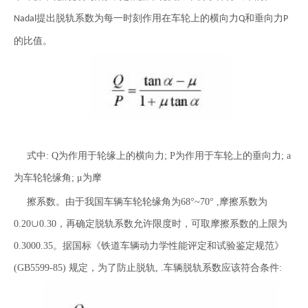
提出脱轨系数为每一时刻作用在车轮上的横向力
和垂向力
Nadal
Q
P
的比值。
式中: Q为作用于轮缘上的横向力; P为作用于车轮上的垂向力; a
为车轮轮缘角; μ为摩
擦系数。由于我国车辆车轮轮缘角为68°~70° ,摩擦系数为
0.20∪0.30，再确定脱轨系数允许限度时，可取摩擦系数的上限为
0.3000.35。据国标《铁道车辆动力学性能评定和试验鉴定规范》
(GB5599-85) 规定，为了防止脱轨, .车辆脱轨系数应该符合条件: