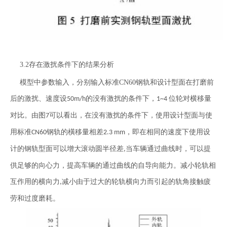
3.2存在激扰条件下的结果分析
模型中参数输入，分别输入标准CN60钢轨和设计型面在打磨前
后的激扰、速度设
的没有激扰的条件下，
位轮对横移量
50m/h
1~4
对比。由图
可以看出，在没有激扰的条件下，使用设计型面与使
7
用标准
钢轨的橫移量相差
，即在相同的速度下使用设
CN60
2.3 mm
计的钢轨型面可以增大滚动圆半径差
当车辆通过曲线时，可以提
,
供足够的向心力，提高车辆的通过曲线的自导向能力。减小轮轨相
互作用的横向力
减小由于过大的轮轨横向力而引起的轨角接触疲
,
劳和过度磨耗。