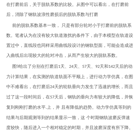
在打磨前后，关于脱轨系数的比较。从图中可以看出，在打磨前
后，消除了钢轨波浪性磨损后的脱轨系数与打磨
前的脱轨系数基本一致， 只是有部分轮对小于打磨前的脱轨系
数。笔者认为在没有较大轨道激扰的条件下，由于本模型在轨道设
置过中，直线段也同样采用曲线段设计的钢轨型面，可能会造成进
入曲线后出现较大的轮对冲击，从而产生较大的脱轨系数。
图9给出了分别在打磨后
天、
天、
天、
天和
天后的动
1
24
57
92
142
力计算结果，在实测的轨道轨面不平顺上，进行动力学仿真，在图
中不难看出，在打磨后
天的轮轨垂向力发生了迅速的增长，而且
24
过了这一段时间后，在
天后，钢轨的垂向力有较大的降低，并恢
57
复到刚刚打磨的水平
上，并 且有降低的趋势。动力学仿真等到的
.
结果与后期观测等到的结果显示一致，这 个时期钢轨波磨反弹速
度较快，随后进入一个相对稳定的时期，并且波磨深度有所下降。