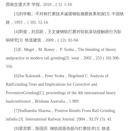
西南交通大学 学报, .2010，( 1): 1-10.
[3]刘学毅。不对称打磨技术减缓钢轨侧磨效果初探[J]. 中国铁
路，1993， ( 10): 12-14.
[4]郭俊，刘启跃，王文健钢轨打磨对轮轨滚动接触斑行为影
响研究[J]. 铁道建筑，2009，( 12): 92-94.
[5]E. Megel，M. Roney， P. Sroba，The blending of theory
andpractice in modern rail grinding[J]. wear，2002，253 ( 10):308-
316.
[6]Joe Kalousek，Peter Sroba，Hegelund C. Analysis of
RailGrinding Tests and Implications for Corrective and
PreventiveGrinding[C]. proceedings of the 4th international heavy
haulconference，Brisbane Australia，1 989.
[7]Sudhanshu Sharma，Positive Results From Rail Grinding
inIndia [J]. International Railway Journal. 2004，XLIV (5): 41.
[8]霍庶辉，陈国庆. 钢轨踏面伤损与打磨技术[J]. 铁道